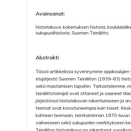
Avainsanat:
historiakuva, kokemuksen historia, koululaisliike
sukupuolihistoria, Suomen Teiniliitto
Abstrakti
Tässä artikkelissa syvennymme oppikoulujen y
etujärjestö Suomen Teiniliiton (1939–83) his
sekä muistamisen tapoihin. Tarkastelemme, mil
teiniliittotoimijat ovat ottaneet ja saaneet tila
järjestönsä historiakuvan rakentumiseen ja arv
teemat ovat korostuneempia kuin toiset. Kesk
kahteen teemaan, teinitoiminnan 1970-luvun p
vaiheeseen sekä sukupuolen merkitykseen kes
Teiniliiton historiakuva on rakentunut vuosik