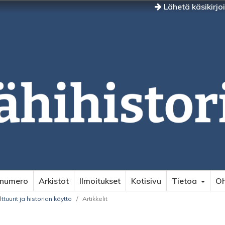
Lähetä käsikirjo
 numero
Arkistot
Ilmoitukset
Kotisivu
Tietoa
Oh
tuurit ja historian käyttö
/
Artikkelit