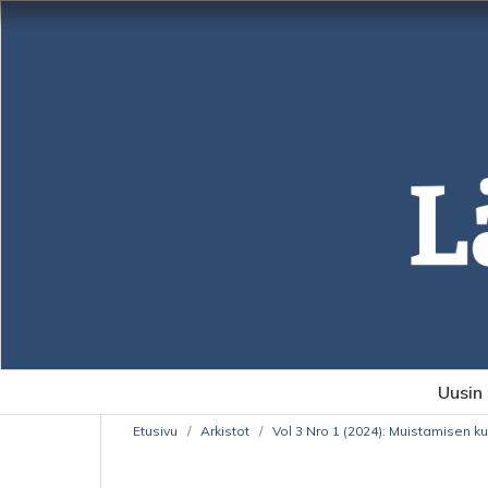
Uusin
Etusivu
/
Arkistot
/
Vol 3 Nro 1 (2024): Muistamisen kult