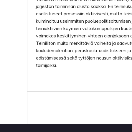
järjestön toiminnan alusta saakka. Eri teinisu
osallistuneet prosessiin aktiivisesti, mutta tei
kulminoituu useimmiten puoluepolitisoitumisen 
teiniaktiivien käymien valtakamppailujen kaut
voimakas keskittyminen yhteen ajanjaksoon o
Teiniliiton muita merkittäviä vaiheita ja saavu
kouludemokratian, peruskoulu-uudistukseen ja
edistämisessä sekä tyttöjen nousun aktiivisiksi
toimijoiksi.