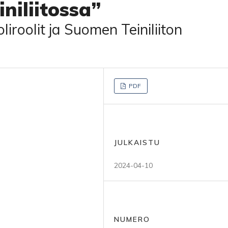
niliitossa”
iroolit ja Suomen Teiniliiton
PDF
JULKAISTU
2024-04-10
NUMERO