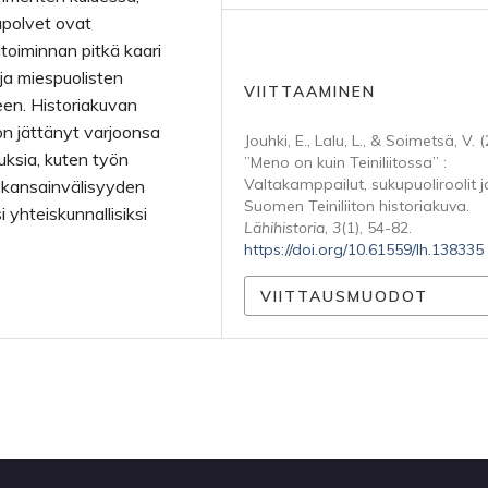
kupolvet ovat
nitoiminnan pitkä kaari
ja miespuolisten
VIITTAAMINEN
een. Historiakuvan
n jättänyt varjoonsa
Jouhki, E., Lalu, L., & Soimetsä, V. 
tuksia, kuten työn
”Meno on kuin Teiniliitossa” :
Valtakamppailut, sukupuoliroolit j
 kansainvälisyyden
Suomen Teiniliiton historiakuva.
 yhteiskunnallisiksi
Lähihistoria
,
3
(1), 54-82.
https://doi.org/10.61559/lh.138335
VIITTAUSMUODOT