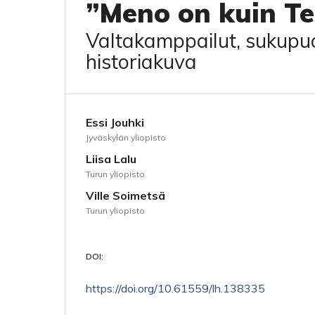
”Meno on kuin Tei
Valtakamppailut, sukupuol
historiakuva
Essi Jouhki
Jyväskylän yliopisto
Liisa Lalu
Turun yliopisto
Ville Soimetsä
Turun yliopisto
DOI:
https://doi.org/10.61559/lh.138335