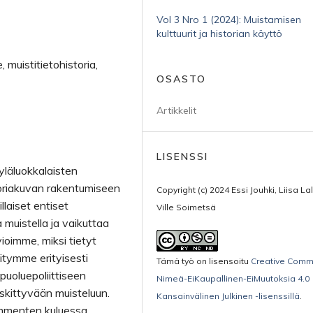
Vol 3 Nro 1 (2024): Muistamisen
kulttuurit ja historian käyttö
, muistitietohistoria,
OSASTO
Artikkelit
LISENSSI
läluokkalaisten
toriakuvan rakentumiseen
Copyright (c) 2024 Essi Jouhki, Liisa Lal
laiset entiset
Ville Soimetsä
a muistella ja vaikuttaa
ioimme, miksi tietyt
itymme erityisesti
Tämä työ on lisensoitu
Creative Com
uoluepoliittiseen
Nimeä-EiKaupallinen-EiMuutoksia 4.0
kittyvään muisteluun.
Kansainvälinen Julkinen -lisenssillä
.
ymmenten kuluessa,