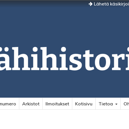
Lähetä käsikirjo
 numero
Arkistot
Ilmoitukset
Kotisivu
Tietoa
Oh