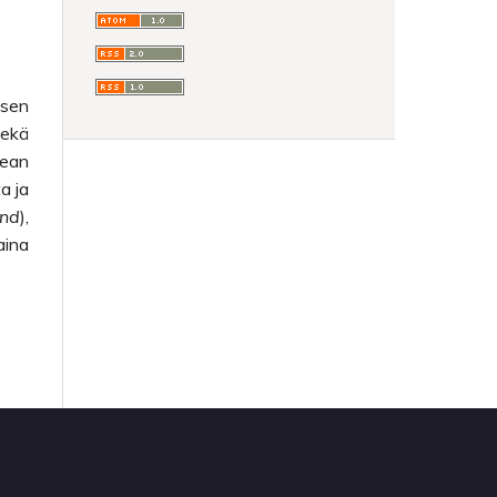
ksen
sekä
kean
a ja
ind
),
aina