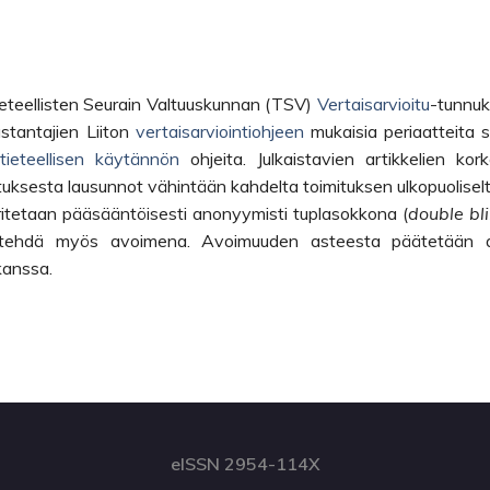
eteellisten Seurain Valtuuskunnan (TSV)
Vertaisarvioitu
-tunnu
stantajien Liiton
vertaisarviointiohjeen
mukaisia periaatteita 
ieteellisen käytännön
ohjeita. Julkaistavien artikkelien kor
tuksesta lausunnot vähintään kahdelta toimituksen ulkopuoliselt
uoritetaan pääsääntöisesti anonyymisti tuplasokkona (
double bl
an tehdä myös avoimena. Avoimuuden asteesta päätetään 
kanssa.
eISSN 2954-114X