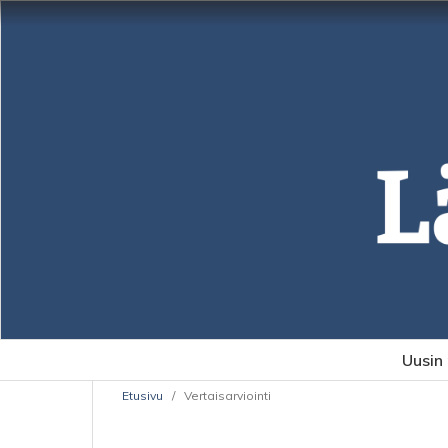
Uusin
Etusivu
/
Vertaisarviointi