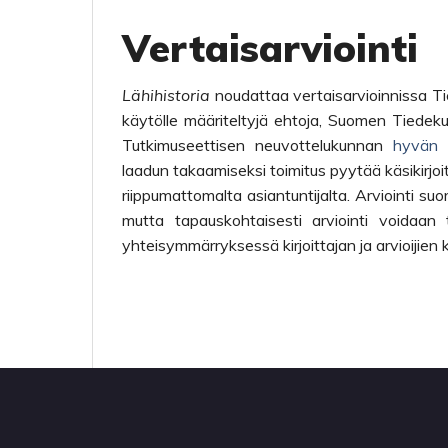
Vertaisarviointi
Lähihistoria
noudattaa vertaisarvioinnissa Ti
käytölle määriteltyjä ehtoja, Suomen Tiedeku
Tutkimuseettisen neuvottelukunnan
hyvän t
laadun takaamiseksi toimitus pyytää käsikirjoi
riippumattomalta asiantuntijalta. Arviointi s
mutta tapauskohtaisesti arviointi voida
yhteisymmärryksessä kirjoittajan ja arvioijien 