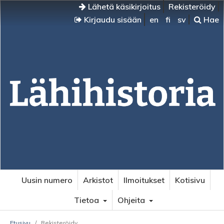
Lähetä käsikirjoitus
Rekisteröidy
Kirjaudu sisään
en
fi
sv
Hae
Uusin numero
Arkistot
Ilmoitukset
Kotisivu
Tietoa
Ohjeita
Etusivu
/
Rekisteröidy