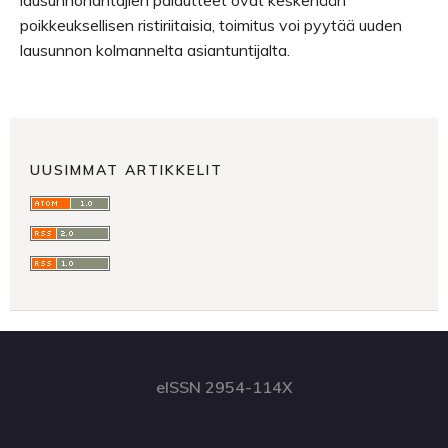
lausunnonantajien palautteet ovat keskenään
poikkeuksellisen ristiriitaisia, toimitus voi pyytää uuden
lausunnon kolmannelta asiantuntijalta.
UUSIMMAT ARTIKKELIT
eISSN 2954-114X