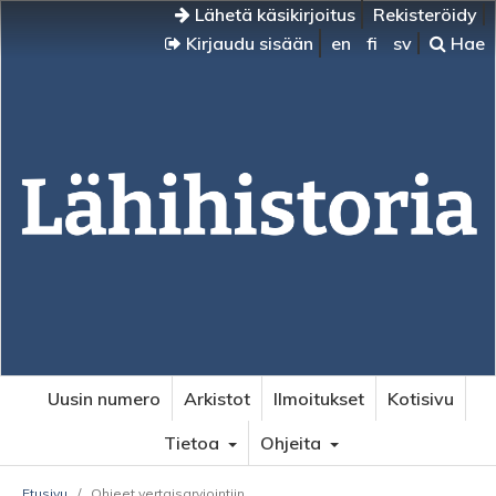
Lähetä käsikirjoitus
Rekisteröidy
Kirjaudu sisään
en
fi
sv
Hae
Uusin numero
Arkistot
Ilmoitukset
Kotisivu
Tietoa
Ohjeita
Etusivu
/
Ohjeet vertaisarviointiin