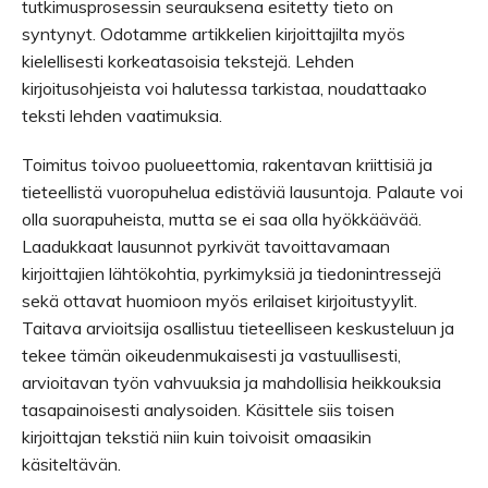
tutkimusprosessin seurauksena esitetty tieto on
syntynyt. Odotamme artikkelien kirjoittajilta myös
kielellisesti korkeatasoisia tekstejä. Lehden
kirjoitusohjeista voi halutessa tarkistaa, noudattaako
teksti lehden vaatimuksia.
Toimitus toivoo puolueettomia, rakentavan kriittisiä ja
tieteellistä vuoropuhelua edistäviä lausuntoja. Palaute voi
olla suorapuheista, mutta se ei saa olla hyökkäävää.
Laadukkaat lausunnot pyrkivät tavoittavamaan
kirjoittajien lähtökohtia, pyrkimyksiä ja tiedonintressejä
sekä ottavat huomioon myös erilaiset kirjoitustyylit.
Taitava arvioitsija osallistuu tieteelliseen keskusteluun ja
tekee tämän oikeudenmukaisesti ja vastuullisesti,
arvioitavan työn vahvuuksia ja mahdollisia heikkouksia
tasapainoisesti analysoiden. Käsittele siis toisen
kirjoittajan tekstiä niin kuin toivoisit omaasikin
käsiteltävän.