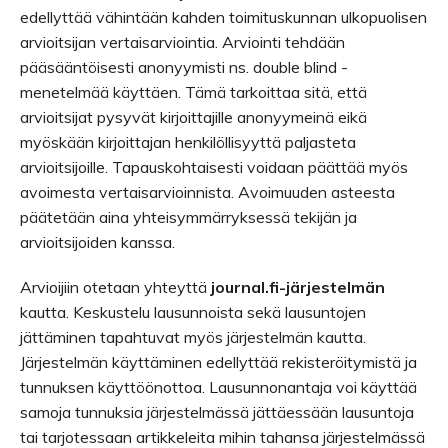
edellyttää vähintään kahden toimituskunnan ulkopuolisen
arvioitsijan vertaisarviointia. Arviointi tehdään
pääsääntöisesti anonyymisti ns. double blind -
menetelmää käyttäen. Tämä tarkoittaa sitä, että
arvioitsijat pysyvät kirjoittajille anonyymeinä eikä
myöskään kirjoittajan henkilöllisyyttä paljasteta
arvioitsijoille. Tapauskohtaisesti voidaan päättää myös
avoimesta vertaisarvioinnista. Avoimuuden asteesta
päätetään aina yhteisymmärryksessä tekijän ja
arvioitsijoiden kanssa.
Arvioijiin otetaan yhteyttä
j
ournal.fi-järjestelmän
kautta. Keskustelu lausunnoista sekä lausuntojen
jättäminen tapahtuvat myös järjestelmän kautta.
Järjestelmän käyttäminen edellyttää rekisteröitymistä ja
tunnuksen käyttöönottoa. Lausunnonantaja voi käyttää
samoja tunnuksia järjestelmässä jättäessään lausuntoja
tai tarjotessaan artikkeleita mihin tahansa järjestelmässä