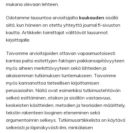
mukana olevaan lehteen.
Odotamme lausuntoa arvioitsijalta
kuukauden
sisällä
siitä, kun häneen on otettu yhteyttä journal.fi-sivuston
kautta. Artikkelin toimittajat välittävät lausunnot
kirjoittajalle.
Toivomme arvioitsijoiden ottavan vapaamuotoisesti
kantaa paitsi esitettyjen faktojen paikkansapitävyyteen
myös aiheen merkittävyyteen sekä lähteiden ja
aikaisemman tutkimuksen tuntemukseen. Toivomme
myös kannanottoa tieteellisen kirjoittamisen
perusasioihin. Näitä ovat esimerkiksi tutkimustehtävän
selkeä esittäminen, otsikon ja sisällön vastaavuus,
keskeisten käsitteiden, metodien ja teorioiden määrittely,
tekstin rakenteen looginen eteneminen sekä
argumentoinnin selkeys. Tutkimusartikkelista on käytävä
selkeästi ja läpinäkyvästi ilmi, minkälaisen