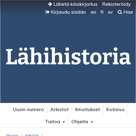
Lähetä käsikirjoitus
Rekisteröidy
Kirjaudu sisään
en
fi
sv
Hae
Uusin numero
Arkistot
Ilmoitukset
Kotisivu
Tietoa
Ohjeita
Etusivu
/
Arkistot
/