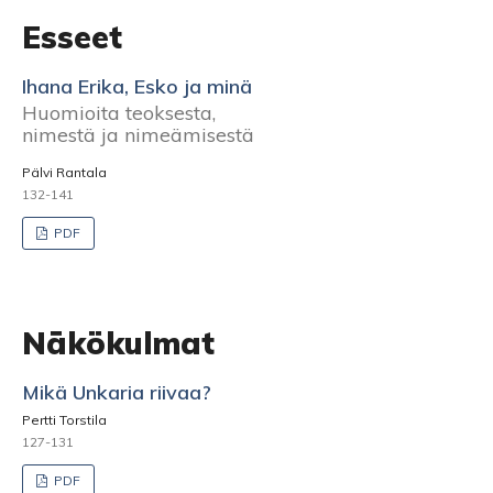
Esseet
Ihana Erika, Esko ja minä
Huomioita teoksesta,
nimestä ja nimeämisestä
Pälvi Rantala
132-141
PDF
Näkökulmat
Mikä Unkaria riivaa?
Pertti Torstila
127-131
PDF