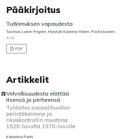
Pääkirjoitus
Tutkimuksen vapaudesta
Tuomas Laine-Frigren, Hannah Kaarina Yoken, Pia Koivunen
4-10
PDF
Artikkelit
Velvollisuudesta elättää
itsensä ja perheensä
Työlaitos sosiaalihuollon
perintäkeinona ja
rikoskontrollin muotona
1920-luvulta 1970-luvulle
Katariina Parhi