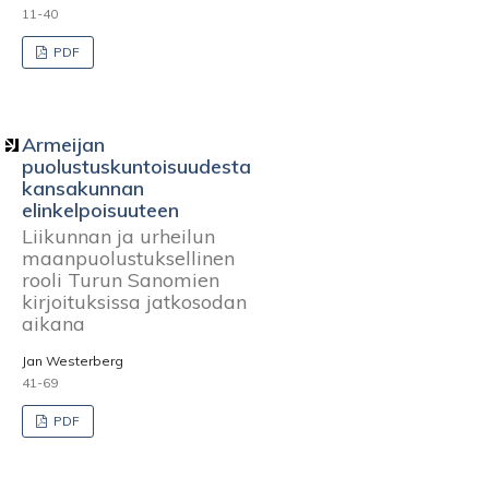
11-40
PDF
Armeijan
puolustuskuntoisuudesta
kansakunnan
elinkelpoisuuteen
Liikunnan ja urheilun
maanpuolustuksellinen
rooli Turun Sanomien
kirjoituksissa jatkosodan
aikana
Jan Westerberg
41-69
PDF