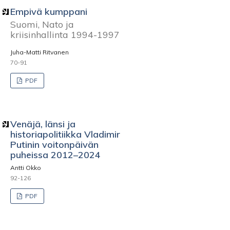
Empivä kumppani
Suomi, Nato ja
kriisinhallinta 1994-1997
Juha-Matti Ritvanen
70-91
PDF
Venäjä, länsi ja
historiapolitiikka Vladimir
Putinin voitonpäivän
puheissa 2012–2024
Antti Okko
92-126
PDF