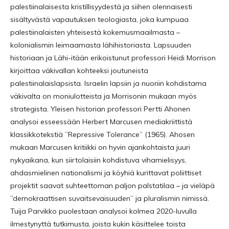
palestiinalaisesta kristillisyydestä ja siihen olennaisesti
sisältyvästä vapautuksen teologiasta, joka kumpuaa
palestiinalaisten yhteisestä kokemusmaailmasta –
kolonialismin leimaamasta lähihistoriasta. Lapsuuden
historiaan ja Lähi-itään erikoistunut professori Heidi Morrison
kirjoittaa väkivallan kohteeksi joutuneista
palestiinalaislapsista. Israelin lapsiin ja nuoriin kohdistama
väkivalta on moniulotteista ja Morrisonin mukaan myös
strategista. Yleisen historian professori Pertti Ahonen
analysoi esseessään Herbert Marcusen mediakriittistä
klassikkotekstiä ”Repressive Tolerance” (1965). Ahosen
mukaan Marcusen kritiikki on hyvin ajankohtaista juuri
nykyaikana, kun siirtolaisiin kohdistuva vihamielisyys,
ahdasmielinen nationalismi ja köyhiä kurittavat poliittiset
projektit saavat suhteettoman paljon palstatilaa – ja vieläpä
”demokraattisen suvaitsevaisuuden” ja pluralismin nimissä.
Tuija Parvikko puolestaan analysoi kolmea 2020-luvulla
ilmestynyttä tutkimusta, joista kukin käsittelee toista