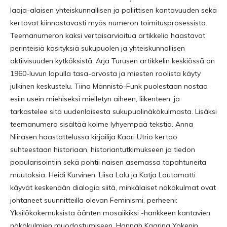
laaja-alaisen yhteiskunnallisen ja poliittisen kantavuuden sekä
kertovat kiinnostavasti myös numeron toimitusprosessista.
Teemanumeron kaksi vertaisarvioitua artikkelia haastavat
perinteisiä käsityksiä sukupuolen ja yhteiskunnallisen
aktiivisuuden kytköksistä. Arja Turusen artikkelin keskiössä on
1960-luvun lopulla tasa-arvosta ja miesten roolista käyty
julkinen keskustelu. Tiina Männistö-Funk puolestaan nostaa
esiin usein miehiseksi mielletyn aiheen, liikenteen, ja
tarkastelee sitä uudenlaisesta sukupuolinäkökulmasta. Lisäksi
teemanumero sisältää kolme lyhyempää tekstiä. Anna
Niirasen haastattelussa kirjailija Kaari Utrio kertoo
suhteestaan historiaan, historiantutkimukseen ja tiedon
popularisointiin sekä pohtii naisen asemassa tapahtuneita
muutoksia. Heidi Kurvinen, Liisa Lalu ja Katja Lautamatti
käyvät keskenään dialogia siitä, minkälaiset näkökulmat ovat
johtaneet suunnitteilla olevan Feminismi, perheeni:
Yksilökokemuksista äänten mosaiikiksi -hankkeen kantavien
näkökulmien muodostumiseen. Hannah Kaarina Yokenin