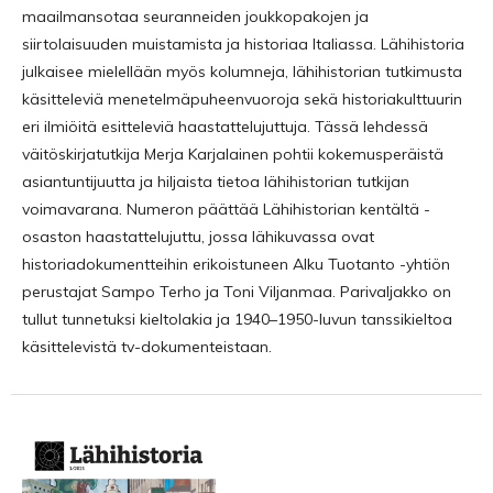
maailmansotaa seuranneiden joukkopakojen ja
siirtolaisuuden muistamista ja historiaa Italiassa. Lähihistoria
julkaisee mielellään myös kolumneja, lähihistorian tutkimusta
käsitteleviä menetelmäpuheenvuoroja sekä historiakulttuurin
eri ilmiöitä esitteleviä haastattelujuttuja. Tässä lehdessä
väitöskirjatutkija Merja Karjalainen pohtii kokemusperäistä
asiantuntijuutta ja hiljaista tietoa lähihistorian tutkijan
voimavarana. Numeron päättää Lähihistorian kentältä -
osaston haastattelujuttu, jossa lähikuvassa ovat
historiadokumentteihin erikoistuneen Alku Tuotanto -yhtiön
perustajat Sampo Terho ja Toni Viljanmaa. Parivaljakko on
tullut tunnetuksi kieltolakia ja 1940–1950-luvun tanssikieltoa
käsittelevistä tv-dokumenteistaan.