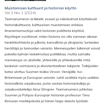
Muistamisen kulttuurit ja historian käyttö
Vol 3 Nro 1 (2024)
Teemanumeron artikkelit, esseet ja näkökulmat käsittelevät
historiakulttuuria, kulttuurisen muistamisen erilaisia
ilmenemismuotoja sekä historian poliittista käyttöä.
Kirjoittajat osoittavat, miten historia voi olla samaan aikaan
henkilökohtaista ja julkista, kansallista ja ylirajaista, tunteiden
herättäjä ja tarinoiden varanto. Menneisyyden tulkinnat voivat
palvella kylmän laskelmoitua politiikkaa, mutta samalla
menneisyys on yksilöille, yhteisöille ja yhteiskunnille mitä
keskeisin voimavara ja eksistentiaalinen tukipiste. Tutkijoiden
katse ulottuu Suomen lisäksi Viroon, Venäjälle, Iso-
Britanniaan ja Euroopan unioniin. Lehti sisältää myös uniikkia
historiallista sarjakuvaa, josta vastaa historiantutkija ja
sarjakuvataiteilija Ainur Elmgren. Teemanumero juhlistaa
Suomen ja Pohjois-Euroopan historian professori Tiina
Kinnusen merkkipäivää ja hänen laaja-alaista työtään