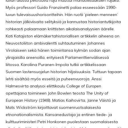
luvun alussa pelottava raja muuttui mahdollisuuksien rajaksi.
Myös professori Guido Franzinetti palaa esseessään 1990-
luvun tulevaisuushorisontteihin. Hän ruotii ’pieleen menneen’
historian jälkiviisaita selityksiä ja kannustaa historiantutkijoita
rohkeasti palaamaan kriittisten aikalaisanalyysien äärelle.
Kati Katajiston elämäkertahistoriallisen artikkelin aiheena on
Neuvostoliiton ambivalentti suhtautuminen Johannes
Virolaiseen sekä hänen toimintansa kylmän sodan ajan
ylirajaisilla areenoilla, erityisesti Parlamenttienvälisessä
liitossa. Karoliina Puranen-Impola tutkii artikkelissaan
Suomen lastensuojelun historian hiljaisuuksia. Tuttuun tapaan
lehti sisältää myös esseitä ja puheenvuoroja. Anssi
Halmesvirta analysoi eliittikoulu
College of Europe
n
opettajana toimineen John Bowlen teosta
The Unity of
European History
(1948). Matias Kaihovirta, Janne Väistö ja
Mats Wickström kirjoittavat suomenruotsalaisesta
etnonationalismista. Kansanedustaja ja entinen tiede- ja
kulttuuriministeri Petri Honkonen puolestaan suomalaisesta