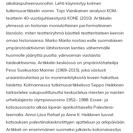
aikalaispuheenvuoroihin. Lehti käynnistyy kolmen
tutkimusartikkelin voimin. Topi Vainikainen analysoi KOM-
teatterin 40-vuotisjuhlaesitystä KONE (2010). Artikkelin
ytimessä on historian moniulotteinen performatiivinen
läsnäolo: miten teatteriryhmä käsitteli teatteritaiteen keinoin
omaa historiaansa. Marko Marila nostaa esille suomalaisen
ympäristöaktivismin lähihistorian kenties vähemmälle
huomiolle jäänyttä puolta: ydinvoiman vastaista
taideaktivismia. Artikkelin keskiössä on ympäristötaiteilija
Pessi Susikustaa Manner (1969–2015), joka vastusti
uraaninlouhintaa ja loi monimerkityksistä kiveen hakattua
taidetta. Kolmannessa tutkimusartikkelissa Seppo Heikkinen
tarkastelee sukupuolittunutta keskustelua miesten ja naisten
urheilulajeista olympiavuosina 1952– 1988. Essee- ja
katsausosasto alkaa kipeän ajankohtaisella Palestiina-
teemalla. Anna-Liisa Rafael ja Anne K. Heikkinen luovat
katsauksen palestiinalaiskristittyjen ajatteluun ja arkipäivään.
Artikkeli on ensimmäinen suomeksi julkaistu kokonaisesitys