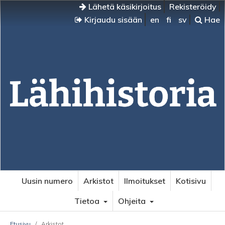
Lähetä käsikirjoitus
Rekisteröidy
Kirjaudu sisään
en
fi
sv
Hae
Uusin numero
Arkistot
Ilmoitukset
Kotisivu
Tietoa
Ohjeita
Etusivu
/
Arkistot