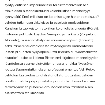
syntyy entisissä imperiumeissa tai siirtomaavalloissa?
Minkälaista historiakulttuuria kolonialistinen menneisyys
synnyttää? Entä millaista on kolonisoitujen historiatietoisuus?
Lehden tutkimusartikkeleissa ja esseissä analysoidaan
Ranskan laitaoikeiston retoriikan kolonialistisia juuria (Pörsti),
historian poliittista käyttöä Venäjällä ja Turkissa (Korpela ja
Alaranta), museonäyttelyiden vapauskäsityksiä (Taavetti)
sekä itämerensuomalaisesta mytologiasta ammentavaa
lasten ja nuorten nykykirjallisuutta (Parkkola). 'Saamelaisten
historiat' -osiossa Helena Ristaniemi kirjoittaa menneisyyden
läsnäolosta saamelaistyttöjen arjessa ja Jukka Nyyssönen
luotaa Saamentutkimuksen professori emeritus Veli-Pekka
Lehtolan laaja-alaista lähihistoriallista tuotantoa. Lehden
päättää tietokirjailija, poliitikko ja journalisti Lasse Lehtisen
teräväkynäinen puheenvuoro Maalaisliiton itärahoituksen
tutkimattomista kuvioista.