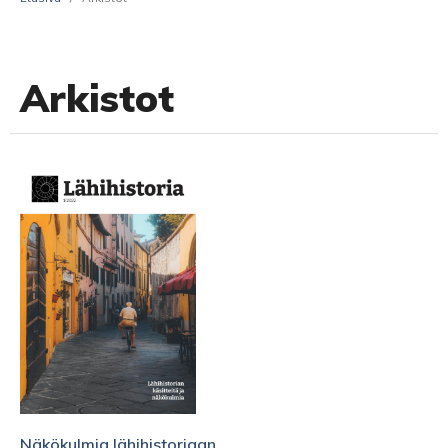
Arkistot
Näkökulmia lähihistoriaan