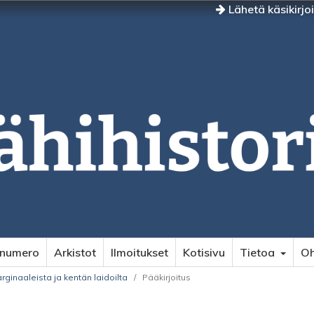
Lähetä käsikirjo
 numero
Arkistot
Ilmoitukset
Kotisivu
Tietoa
Oh
rginaaleista ja kentän laidoilta
/
Pääkirjoitus