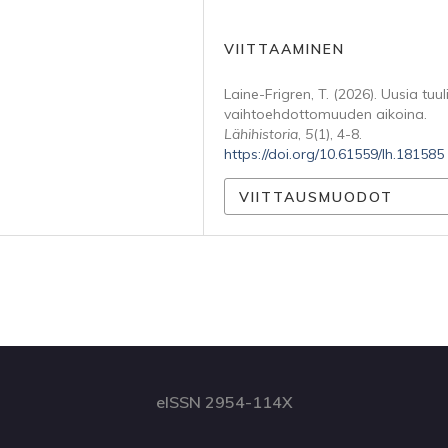
VIITTAAMINEN
Laine-Frigren, T. (2026). Uusia tuul
vaihtoehdottomuuden aikoina.
Lähihistoria
,
5
(1), 4-8.
https://doi.org/10.61559/lh.181585
VIITTAUSMUODOT
eISSN 2954-114X