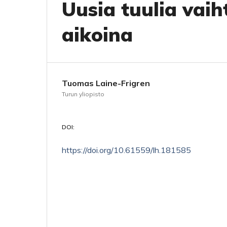
Uusia tuulia va
aikoina
Tuomas Laine-Frigren
Turun yliopisto
DOI:
https://doi.org/10.61559/lh.181585