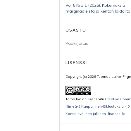
Vol 5 Nro 1 (2026): Kokemuksia
marginaaleista ja kentän laidoilta
OSASTO
Pääkirjoitus
LISENSSI
Copyright (c) 2026 Tuomas Laine-Frigr
Tämä työ on lisensoitu
Creative Com
Nimeä-EiKaupallinen-EiMuutoksia 4.0
Kansainvälinen Julkinen -lisenssillä
.