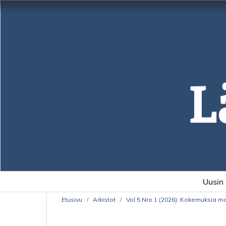
Uusin
Etusivu
/
Arkistot
/
Vol 5 Nro 1 (2026): Kokemuksia ma