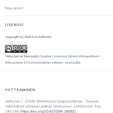
Kirja-arviot
LISENSSI
Copyright (c) 2026 Iisa Aaltonen
Tämä työ on lisensoitu
Creative Commons Nimeä-EiKaupallinen-
EiMuutoksia 4.0 Kansainvälinen Julkinen -lisenssillä
.
VIITTAAMINEN
Aaltonen, I. (2026). Monenlaisia kaupunkitekoja : Tuoreita
näkökulmia urbaanin paikan tekemiseen.
Lähihistoria
,
5
(1),
140-144.
https://doi.org/10.61559/lh.180821