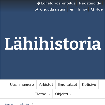
Lähetä käsikirjoitus
Rekisteröidy
Kirjaudu sisään
en
fi
sv
Hae
Uusin numero
Arkistot
Ilmoitukset
Kotisivu
Tietoa
Ohjeita
Etusivu
/
Arkistot
/