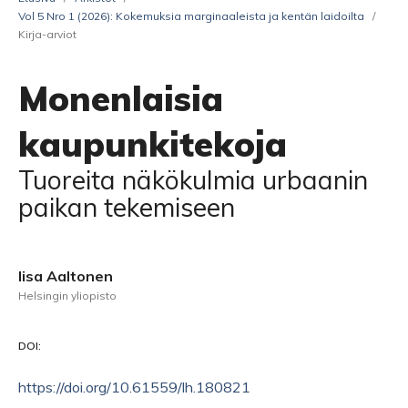
Vol 5 Nro 1 (2026): Kokemuksia marginaaleista ja kentän laidoilta
/
Kirja-arviot
Monenlaisia
kaupunkitekoja
Tuoreita näkökulmia urbaanin
paikan tekemiseen
Iisa Aaltonen
Helsingin yliopisto
DOI:
https://doi.org/10.61559/lh.180821