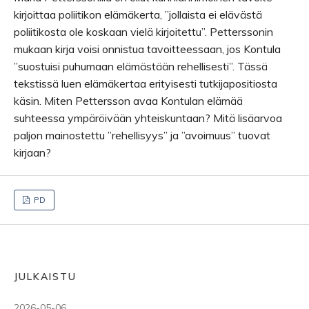
kirjoittaa poliitikon elämäkerta, ”jollaista ei elävästä
poliitikosta ole koskaan vielä kirjoitettu”. Petterssonin
mukaan kirja voisi onnistua tavoitteessaan, jos Kontula
”suostuisi puhumaan elämästään rehellisesti”. Tässä
tekstissä luen elämäkertaa erityisesti tutkijapositiosta
käsin. Miten Pettersson avaa Kontulan elämää
suhteessa ympäröivään yhteiskuntaan? Mitä lisäarvoa
paljon mainostettu ”rehellisyys” ja ”avoimuus” tuovat
kirjaan?
PD
JULKAISTU
2026-05-06