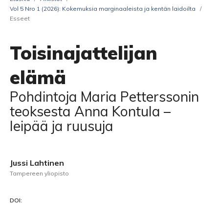
Vol 5 Nro 1 (2026): Kokemuksia marginaaleista ja kentän laidoilta
/
Esseet
Toisinajattelijan
elämä
Pohdintoja Maria Petterssonin
teoksesta Anna Kontula –
leipää ja ruusuja
Jussi Lahtinen
Tampereen yliopisto
DOI: