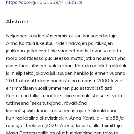
https://doi.org/10.61559/lh.180819
Abstrakti
Neljännen kauden Vasemmistoliiton kansanedustaja
Anna Kontula lukeutuu niiden harvojen poliitikkojen
joukkoon, jotka eivät ole saaneet merkittävää virallista
roolia poliittisessa puolueessa, mutta jotka nousevat yhä
uudestaan julkiseen valokeilaan. Kontula on ollut radikaali
ja mielipiteitä jakava julkisuuden henkilö jo ennen vuonna
2011 alkanutta kansanedustajan uraansa. 2000-luvun
ensimmäisen vuosikymmenen puolestavälistä asti
Kontula on tullut tunnetuksi niin suomalaista seksityötä
tutkineena ”seksitutkijana”, räväkkänä
kunnallispoliitikkona, kansanedustajan ”salarakkaana”
kuin radikaalina aktivistinakin.
Anna Kontula – leipää ja
ruusuja
-teoksen (2025, Atena) kirjoittajalla, toimittaja
Maria Petterssonilla on ollut kunnianhimoinen tavoite