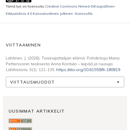
Tämä työ on lisensoitu
Creative Commons Nimeä-EiKaupallinen-
EiMuutoksia 4.0 Kansainvälinen Julkinen -lisenssillä
.
VIITTAAMINEN
Lahtinen, J. (2026). Toisinajattelijan elämä: Pohdintoja Maria
Petterssonin teoksesta Anna Kontula – leipää ja ruusuja.
Lähihistoria
,
5
(1), 121-135.
https://doi.org/10.61559/lh.180819
VIITTAUSMUODOT
UUSIMMAT ARTIKKELIT