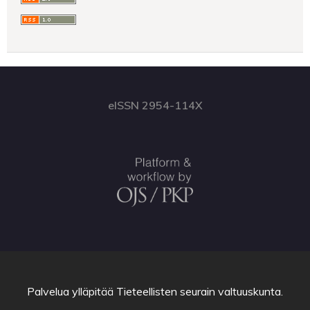
eISSN 2954-114X
Palvelua ylläpitää
Tieteellisten seurain valtuuskunta
.