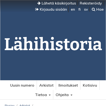
Lähetä käsikirjoitus
Rekisteröidy
Kirjaudu sisään
en
fi
sv
Hae
Uusin numero
Arkistot
Ilmoitukset
Kotisivu
Tietoa
Ohjeita
Etusivu
/
Arkistot
/