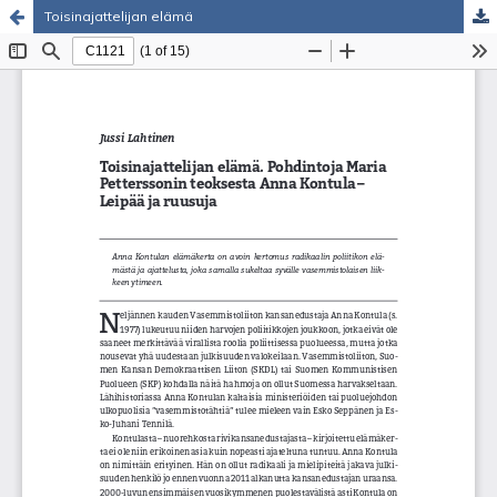
Toisinajattelijan elämä
Palvelua ylläpitää
Tieteellisten seurain valtuuskunta
.