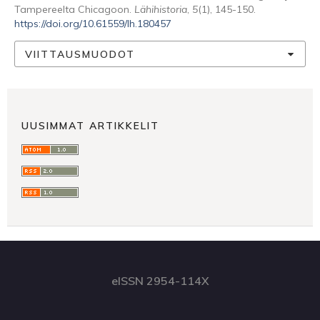
Tampereelta Chicagoon.
Lähihistoria
,
5
(1), 145-150.
https://doi.org/10.61559/lh.180457
VIITTAUSMUODOT
UUSIMMAT ARTIKKELIT
eISSN 2954-114X