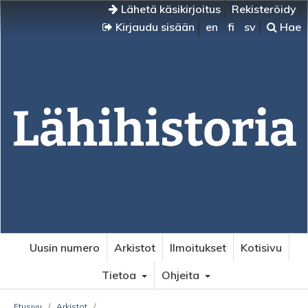
Lähetä käsikirjoitus
Rekisteröidy
Kirjaudu sisään
en
fi
sv
Hae
Uusin numero
Arkistot
Ilmoitukset
Kotisivu
Tietoa
Ohjeita
Etusivu
/
Arkistot
/