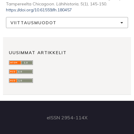
Tampereelta Chicagoon.
Lähihistoria
,
5
(1), 145-150.
https://doi.org/10.61559/lh.180457
VIITTAUSMUODOT
UUSIMMAT ARTIKKELIT
eISSN 2954-114X