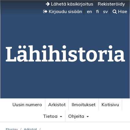
Lähetä käsikirjoitus
Rekisteröidy
Kirjaudu sisään
en
fi
sv
Hae
Uusin numero
Arkistot
Ilmoitukset
Kotisivu
Tietoa
Ohjeita
Etusivu
/
Arkistot
/