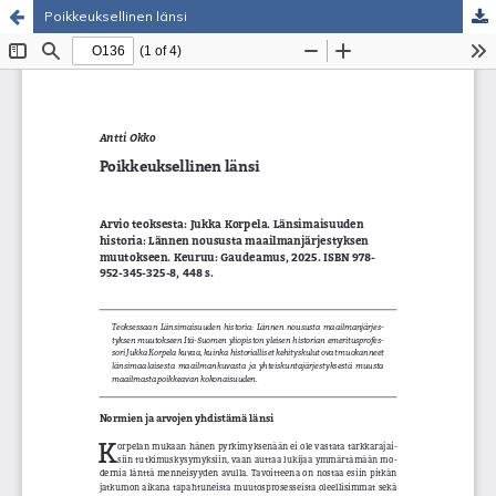
Poikkeuksellinen länsi
Palvelua ylläpitää
Tieteellisten seurain valtuuskunta
.