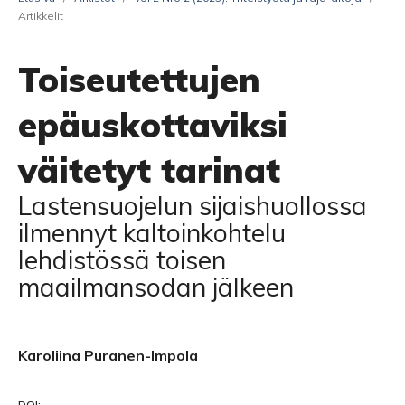
Artikkelit
Toiseutettujen
epäuskottaviksi
väitetyt tarinat
Lastensuojelun sijaishuollossa
ilmennyt kaltoinkohtelu
lehdistössä toisen
maailmansodan jälkeen
Karoliina Puranen-Impola
DOI: