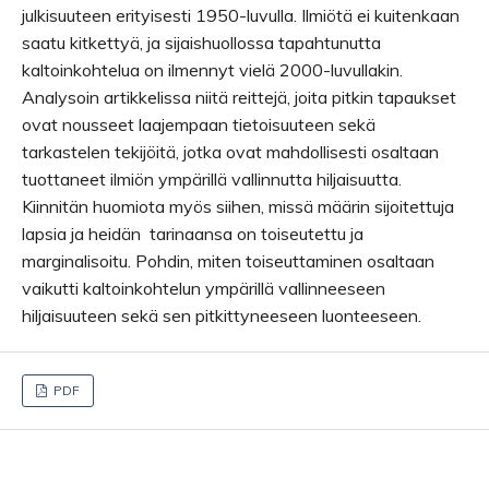
julkisuuteen erityisesti 1950-luvulla. Ilmiötä ei kuitenkaan
saatu kitkettyä, ja sijaishuollossa tapahtunutta
kaltoinkohtelua on ilmennyt vielä 2000-luvullakin.
Analysoin artikkelissa niitä reittejä, joita pitkin tapaukset
ovat nousseet laajempaan tietoisuuteen sekä
tarkastelen tekijöitä, jotka ovat mahdollisesti osaltaan
tuottaneet ilmiön ympärillä vallinnutta hiljaisuutta.
Kiinnitän huomiota myös siihen, missä määrin sijoitettuja
lapsia ja heidän tarinaansa on toiseutettu ja
marginalisoitu. Pohdin, miten toiseuttaminen osaltaan
vaikutti kaltoinkohtelun ympärillä vallinneeseen
hiljaisuuteen sekä sen pitkittyneeseen luonteeseen.
PDF