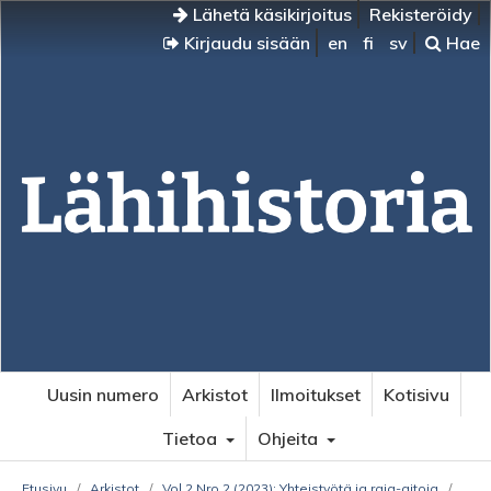
Lähetä käsikirjoitus
Rekisteröidy
Kirjaudu sisään
en
fi
sv
Hae
Uusin numero
Arkistot
Ilmoitukset
Kotisivu
Tietoa
Ohjeita
Etusivu
/
Arkistot
/
Vol 2 Nro 2 (2023): Yhteistyötä ja raja-aitoja
/