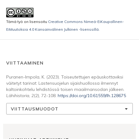
Tämä työ on lisensoitu
Creative Commons Nimeä-EiKaupallinen-
EiMuutoksia 4.0 Kansainvälinen Julkinen -lisenssillä
.
VIITTAAMINEN
Puranen-Impola, K. (2023). Toiseutettujen epäuskottaviksi
väitetyt tarinat: Lastensuojelun sijaishuollossa ilmennyt
kaltoinkohtelu lehdistössä toisen maailmansodan jälkeen.
Lähihistoria
,
2
(2), 72-108.
https://doi.org/10.61559/lh.128675
VIITTAUSMUODOT