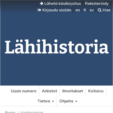
Lähetä käsikirjoitus
Rekisteröidy
Kirjaudu sisään
en
fi
sv
Hae
Uusin numero
Arkistot
Ilmoitukset
Kotisivu
Tietoa
Ohjeita
Etusivu
/
Käsikirjoitukset