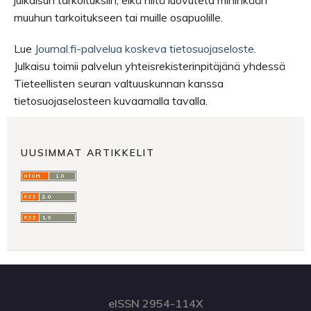
julkaisun tarkoituksiin, eikä niitä luovuteta mihinkään
muuhun tarkoitukseen tai muille osapuolille.
Lue
Journal.fi-palvelua koskeva tietosuojaseloste
.
Julkaisu toimii palvelun yhteisrekisterinpitäjänä yhdessä
Tieteellisten seuran valtuuskunnan kanssa
tietosuojaselosteen kuvaamalla tavalla.
UUSIMMAT ARTIKKELIT
eISSN 2954-114X