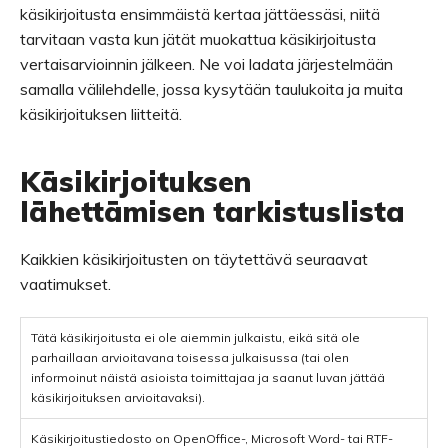
käsikirjoitusta ensimmäistä kertaa jättäessäsi, niitä
tarvitaan vasta kun jätät muokattua käsikirjoitusta
vertaisarvioinnin jälkeen. Ne voi ladata järjestelmään
samalla välilehdelle, jossa kysytään taulukoita ja muita
käsikirjoituksen liitteitä.
Käsikirjoituksen
lähettämisen tarkistuslista
Kaikkien käsikirjoitusten on täytettävä seuraavat
vaatimukset.
Tätä käsikirjoitusta ei ole aiemmin julkaistu, eikä sitä ole
parhaillaan arvioitavana toisessa julkaisussa (tai olen
informoinut näistä asioista toimittajaa ja saanut luvan jättää
käsikirjoituksen arvioitavaksi).
Käsikirjoitustiedosto on OpenOffice-, Microsoft Word- tai RTF-