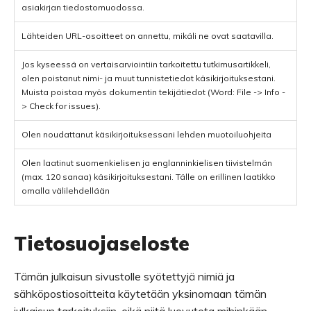
asiakirjan tiedostomuodossa.
Lähteiden URL-osoitteet on annettu, mikäli ne ovat saatavilla.
Jos kyseessä on vertaisarviointiin tarkoitettu tutkimusartikkeli,
olen poistanut nimi- ja muut tunnistetiedot käsikirjoituksestani.
Muista poistaa myös dokumentin tekijätiedot (Word: File -> Info -
> Check for issues).
Olen noudattanut käsikirjoituksessani lehden muotoiluohjeita
Olen laatinut suomenkielisen ja englanninkielisen tiivistelmän
(max. 120 sanaa) käsikirjoituksestani. Tälle on erillinen laatikko
omalla välilehdellään
Tietosuojaseloste
Tämän julkaisun sivustolle syötettyjä nimiä ja
sähköpostiosoitteita käytetään yksinomaan tämän